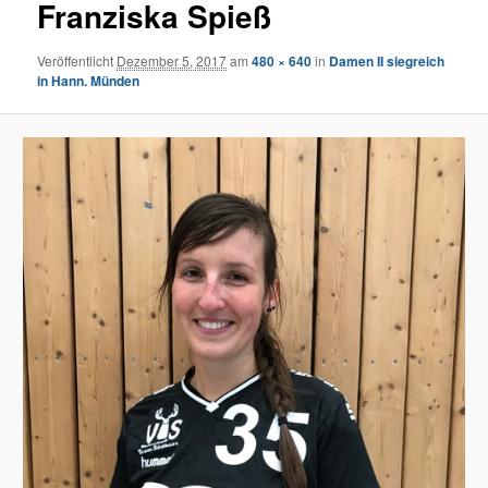
Franziska Spieß
Veröffentlicht
Dezember 5, 2017
am
480 × 640
in
Damen II siegreich
in Hann. Münden