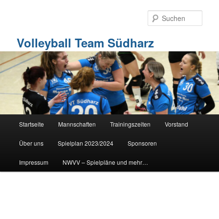
Zum
primären
Such
Inhalt
springen
Volleyball Team Südharz
Hauptmenü
Startseite
Mannschaften
Trainingszeiten
Vorstand
Über uns
Spielplan 2023/2024
Sponsoren
Impressum
NWVV – Spielpläne und mehr…
Bilder-
Navigation