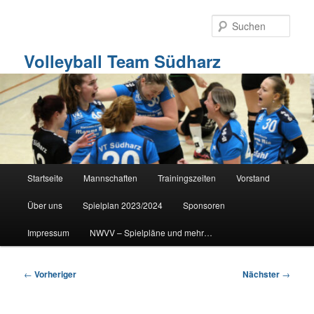
Zum
primären
Such
Inhalt
springen
Volleyball Team Südharz
Hauptmenü
Startseite
Mannschaften
Trainingszeiten
Vorstand
Über uns
Spielplan 2023/2024
Sponsoren
Impressum
NWVV – Spielpläne und mehr…
Beitragsnavigation
←
Vorheriger
Nächster
→