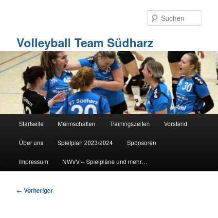
Zum
primären
Such
Inhalt
springen
Volleyball Team Südharz
Hauptmenü
Startseite
Mannschaften
Trainingszeiten
Vorstand
Über uns
Spielplan 2023/2024
Sponsoren
Impressum
NWVV – Spielpläne und mehr…
Beitragsnavigation
←
Vorheriger