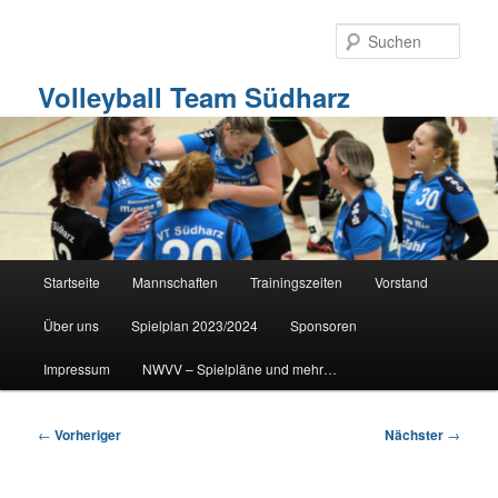
Zum
primären
Such
Inhalt
springen
Volleyball Team Südharz
Hauptmenü
Startseite
Mannschaften
Trainingszeiten
Vorstand
Über uns
Spielplan 2023/2024
Sponsoren
Impressum
NWVV – Spielpläne und mehr…
Beitragsnavigation
←
Vorheriger
Nächster
→