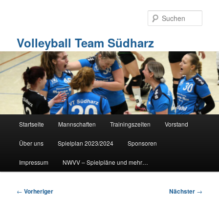
Zum
primären
Such
Inhalt
springen
Volleyball Team Südharz
Hauptmenü
Startseite
Mannschaften
Trainingszeiten
Vorstand
Über uns
Spielplan 2023/2024
Sponsoren
Impressum
NWVV – Spielpläne und mehr…
Beitragsnavigation
←
Vorheriger
Nächster
→