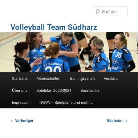
Zum
primären
Such
Inhalt
springen
Volleyball Team Südharz
Hauptmenü
Startseite
Mannschaften
Trainingszeiten
Vorstand
Über uns
Spielplan 2023/2024
Sponsoren
Impressum
NWVV – Spielpläne und mehr…
Beitragsnavigation
←
Vorheriger
Nächster
→