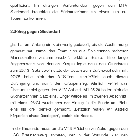
qualifiziert. Im einzigen Vorrundenduell gegen den MTV
Stederdorf brauchten die Südharzerinnen so etwas, um auf
Touren zu kommen.
2:0-Sieg gegen Stederdorf
„Es hat am Anfang ein klein wenig gedauert, bis die Abstimmung
gepasst hat, zumal das Team sich aus Spielerinnen mehrerer
Mannschaften zusammensetzt“, erklärte Bosse. Eine lange
Angabenserie von Hannah Krispin legte dann den Grundstein
zum 25:13. Satz zwei nutzte der Coach zum Durchwechseln, mit
27:25 holte sich das VTS-Team schließlich auch diesen
Durchgang und somit den Gruppensieg. Ähnlich verlief das
Überkreuzspiel gegen den MTV Astfeld. Mit 25:20 holten sich die
Südharzerinnen Satz eins. Enger wurde es im zweiten Abschnitt,
mit einem 26:24 wurde aber der Einzug in die Runde um Platz
eins bis drei perfekt gemacht. „Letztlich waren wir Astfeld
körperlich etwas überlegen“, berichtete Bosse.
In der Endrunde mussten die VTS-Mädchen zunächst gegen den
USC Braunschweig antreten, der in der Vorrunde klar den