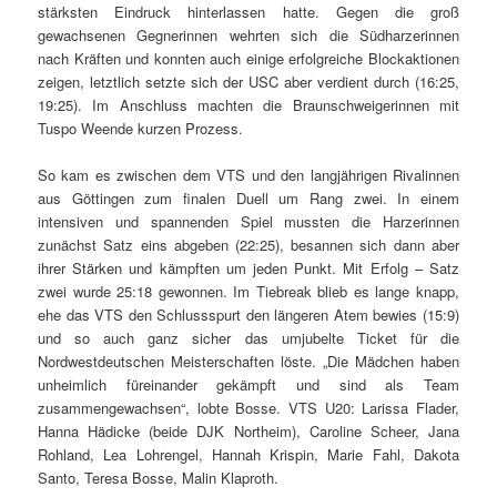
stärksten Eindruck hinterlassen hatte. Gegen die groß
gewachsenen Gegnerinnen wehrten sich die Südharzerinnen
nach Kräften und konnten auch einige erfolgreiche Blockaktionen
zeigen, letztlich setzte sich der USC aber verdient durch (16:25,
19:25). Im Anschluss machten die Braunschweigerinnen mit
Tuspo Weende kurzen Prozess.
So kam es zwischen dem VTS und den langjährigen Rivalinnen
aus Göttingen zum finalen Duell um Rang zwei. In einem
intensiven und spannenden Spiel mussten die Harzerinnen
zunächst Satz eins abgeben (22:25), besannen sich dann aber
ihrer Stärken und kämpften um jeden Punkt. Mit Erfolg – Satz
zwei wurde 25:18 gewonnen. Im Tiebreak blieb es lange knapp,
ehe das VTS den Schlussspurt den längeren Atem bewies (15:9)
und so auch ganz sicher das umjubelte Ticket für die
Nordwestdeutschen Meisterschaften löste. „Die Mädchen haben
unheimlich füreinander gekämpft und sind als Team
zusammengewachsen“, lobte Bosse. VTS U20: Larissa Flader,
Hanna Hädicke (beide DJK Northeim), Caroline Scheer, Jana
Rohland, Lea Lohrengel, Hannah Krispin, Marie Fahl, Dakota
Santo, Teresa Bosse, Malin Klaproth.