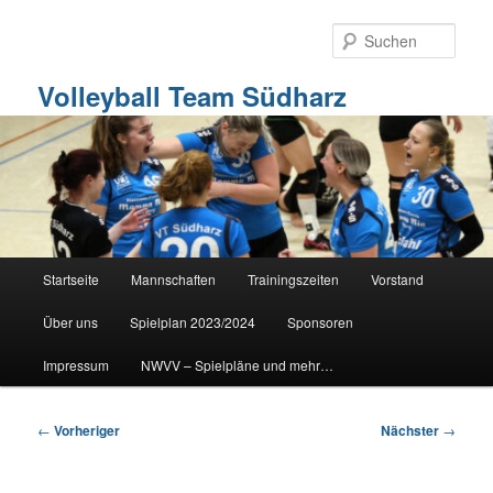
Zum
primären
Such
Inhalt
springen
Volleyball Team Südharz
Hauptmenü
Startseite
Mannschaften
Trainingszeiten
Vorstand
Über uns
Spielplan 2023/2024
Sponsoren
Impressum
NWVV – Spielpläne und mehr…
Beitragsnavigation
←
Vorheriger
Nächster
→