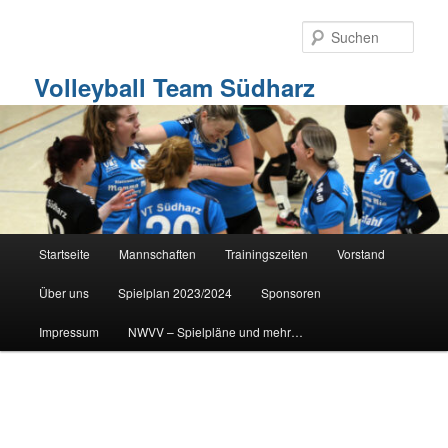
Zum
primären
Such
Inhalt
springen
Volleyball Team Südharz
Hauptmenü
Startseite
Mannschaften
Trainingszeiten
Vorstand
Über uns
Spielplan 2023/2024
Sponsoren
Impressum
NWVV – Spielpläne und mehr…
Bilder-
Navigation