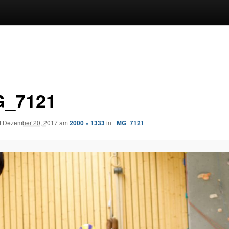
_7121
t
Dezember 20, 2017
am
2000 × 1333
in
_MG_7121