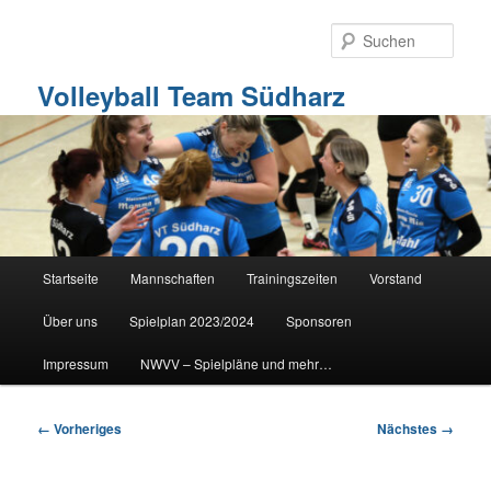
Zum
primären
Such
Inhalt
springen
Volleyball Team Südharz
Hauptmenü
Startseite
Mannschaften
Trainingszeiten
Vorstand
Über uns
Spielplan 2023/2024
Sponsoren
Impressum
NWVV – Spielpläne und mehr…
Bilder-
← Vorheriges
Nächstes →
Navigation