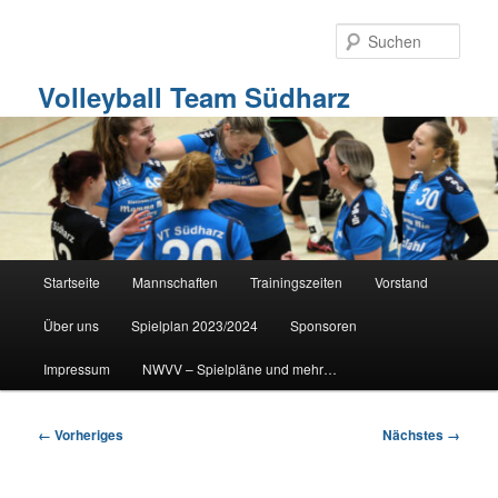
Zum
primären
Such
Inhalt
springen
Volleyball Team Südharz
Hauptmenü
Startseite
Mannschaften
Trainingszeiten
Vorstand
Über uns
Spielplan 2023/2024
Sponsoren
Impressum
NWVV – Spielpläne und mehr…
Bilder-
← Vorheriges
Nächstes →
Navigation