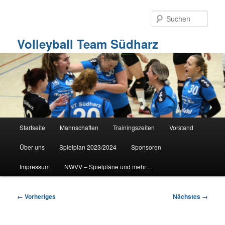
Zum
primären
Such
Inhalt
springen
Volleyball Team Südharz
Hauptmenü
Startseite
Mannschaften
Trainingszeiten
Vorstand
Über uns
Spielplan 2023/2024
Sponsoren
Impressum
NWVV – Spielpläne und mehr…
Bilder-
← Vorheriges
Nächstes →
Navigation