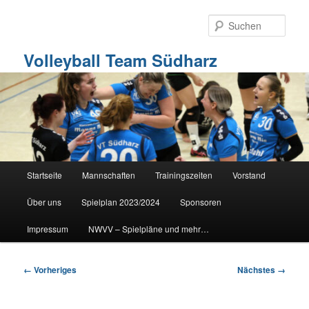
Zum
primären
Such
Inhalt
springen
Volleyball Team Südharz
Hauptmenü
Startseite
Mannschaften
Trainingszeiten
Vorstand
Über uns
Spielplan 2023/2024
Sponsoren
Impressum
NWVV – Spielpläne und mehr…
Bilder-
← Vorheriges
Nächstes →
Navigation