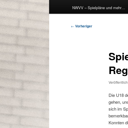
NWVV – Spielpläne und mehr…
Beitragsnavigation
←
Vorheriger
Spie
Reg
Veröffentlic
Die U18 de
gehen, un
sich im Sp
bemerkbar
Konnten d