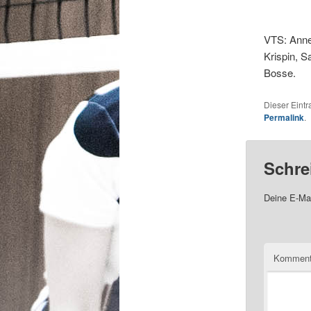
VTS: Anne
Krispin, S
Bosse.
Dieser Eint
Permalink
.
Schre
Deine E-Mai
Komment