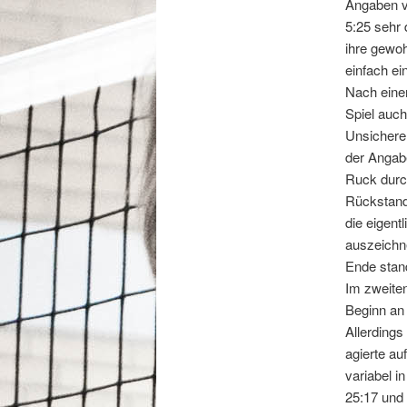
Angaben ve
5:25 sehr 
ihre gewoh
einfach ei
Nach eine
Spiel auc
Unsichere 
der Angabe
Ruck durc
Rückstand
die eigent
auszeichne
Ende stand
Im zweite
Beginn an 
Allerdings
agierte au
variabel i
25:17 und 