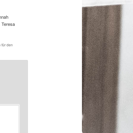
annah
, Teresa
 für den