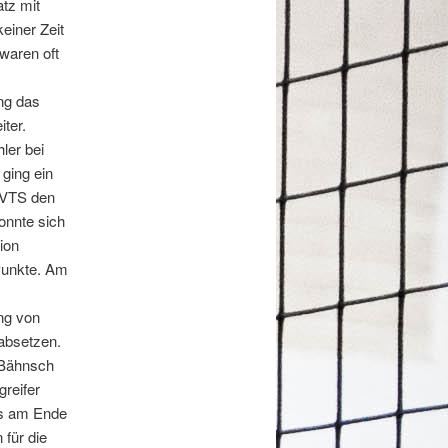
tz mit
einer Zeit
 waren oft
ng das
ter.
ler bei
ging ein
 VTS den
onnte sich
ion
 Punkte. Am
ng von
 absetzen.
a Bähnsch
greifer
 es am Ende
 für die