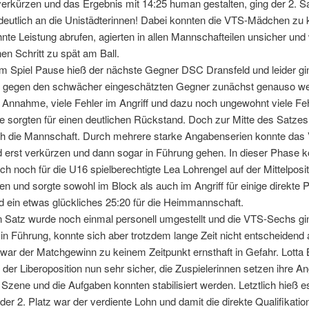
rkürzen und das Ergebnis mit 14:25 human gestalten, ging der 2. Sa
deutlich an die Unistädterinnen! Dabei konnten die VTS-Mädchen zu k
nte Leistung abrufen, agierten in allen Mannschafteilen unsicher und
nen Schritt zu spät am Ball.
m Spiel Pause hieß der nächste Gegner DSC Dransfeld und leider gi
h gegen den schwächer eingeschätzten Gegner zunächst genauso wei
Annahme, viele Fehler im Angriff und dazu noch ungewohnt viele Feh
 sorgten für einen deutlichen Rückstand. Doch zur Mitte des Satzes 
h die Mannschaft. Durch mehrere starke Angabenserien konnte das
 erst verkürzen und dann sogar in Führung gehen. In dieser Phase k
lich noch für die U16 spielberechtigte Lea Lohrengel auf der Mittelposit
n und sorgte sowohl im Block als auch im Angriff für einige direkte
 ein etwas glückliches 25:20 für die Heimmannschaft.
n Satz wurde noch einmal personell umgestellt und die VTS-Sechs gi
in Führung, konnte sich aber trotzdem lange Zeit nicht entscheidend
 war der Matchgewinn zu keinem Zeitpunkt ernsthaft in Gefahr. Lott
f der Liberoposition nun sehr sicher, die Zuspielerinnen setzen ihre An
n Szene und die Aufgaben konnten stabilisiert werden. Letztlich hieß
der 2. Platz war der verdiente Lohn und damit die direkte Qualifikation