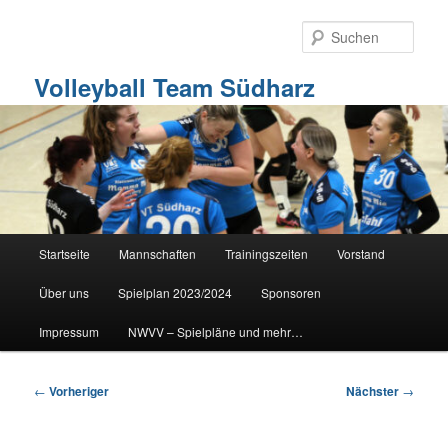
Zum
primären
Such
Inhalt
springen
Volleyball Team Südharz
Hauptmenü
Startseite
Mannschaften
Trainingszeiten
Vorstand
Über uns
Spielplan 2023/2024
Sponsoren
Impressum
NWVV – Spielpläne und mehr…
Beitragsnavigation
←
Vorheriger
Nächster
→